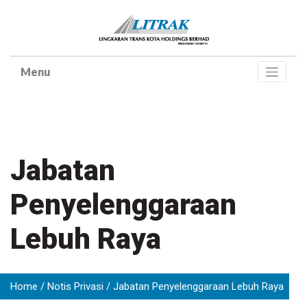
Skip
to
content
Jabatan
Penyelenggaraan
Lebuh Raya
Home
Notis Privasi
Jabatan Penyelenggaraan Lebuh Raya